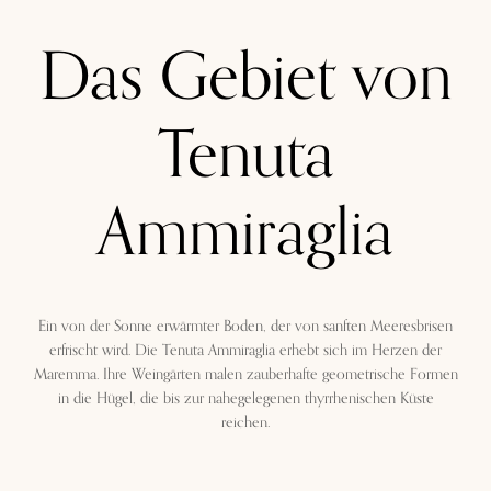
Das Gebiet von
Tenuta
Ammiraglia
Ein von der Sonne erwärmter Boden, der von sanften Meeresbrisen
erfrischt wird. Die Tenuta Ammiraglia erhebt sich im Herzen der
Maremma. Ihre Weingärten malen zauberhafte geometrische Formen
in die Hügel, die bis zur nahegelegenen thyrrhenischen Küste
reichen.