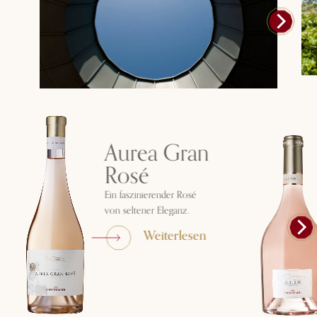
Aurea Gran
Rosé
Ein faszinierender Rosé
von seltener Eleganz.
Weiterlesen