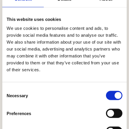
Gorgona und Frescobaldi
This website uses cookies
Ein Sozialprojekt, das aus der Zusammenarbeit zwischen
Frescobaldi und der Strafanstalt Gorgona entstanden ist.
We use cookies to personalise content and ads, to
Die Agronomen und Önologen von Frescobaldi arbeiten seit
provide social media features and to analyse our traffic.
2011 mit den Gefangenen zusammen und vermitteln ihnen
We also share information about your use of our site with
dabei ihre Kompetenzen im Bereich des Weinbaus und des
our social media, advertising and analytics partners who
may combine it with other information that you’ve
Weins, die sie einsetzen können, um sich eine neue Zukunft
provided to them or that they’ve collected from your use
aufzubauen.
of their services.
Das Projekt Gorgona
Das Projekt Gorgona entsteht im August 2012 zwischen
Frescobaldi und Gorgona, der einzigen noch verbleibende
Consent
Gefängnisinsel Europas. Hier verbringen die Häftlinge den
Necessary
Selection
letzten Teil ihrer Freiheitsstrafe. Sie arbeiten, leben in der Natur
und erhalten die Möglichkeit, wieder in die Gesellschaft und
Preferences
das Berufsleben eingegliedert zu werden.
Ziel des Projekts ist es, den Gefangenen konkrete Erfahrungen