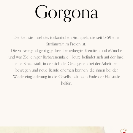
Gorgona
Die kleinste I
nsel
des toskanischen A
rchipels
, die seit 1869 eine
S
trafanstalt
im Freien ist.
​
Die vorwiegend gebirgige Insel beherbergte Eremiten und Mönche
und war Ziel einiger
Barbareneinfälle. Heute befindet sich auf der Insel
eine Strafanstalt, in der sich die Gefangenen bei der
Arbeit frei
bewegen und neue Berufe erlernen können, die ihnen bei der
Wiedereingliederung
​
in die Gesellschaft nach Ende der Haftstrafe
helfen.