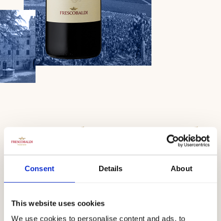
CastelGiocondo
Consent
Details
About
Equilibrato e di carattere
Nasce da una rigorosa selezione di sole uve Sangiovese nel
This website uses cookies
vigneto, dove si rispettano scrupolosamente tutte le
We use cookies to personalise content and ads, to