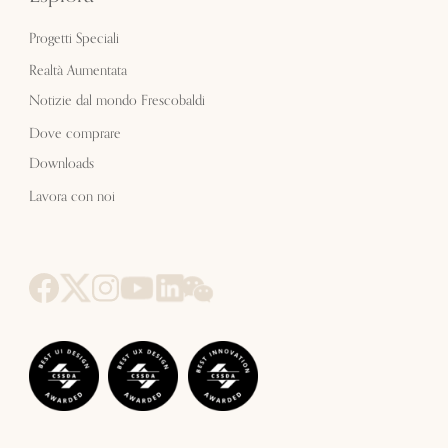
Progetti Speciali
Realtà Aumentata
Notizie dal mondo Frescobaldi
Dove comprare
Downloads
Lavora con noi