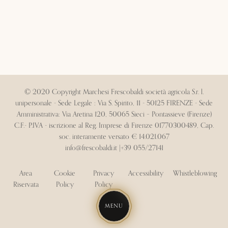
© 2020 Copyright Marchesi Frescobaldi società agricola S.r. l.
unipersonale - Sede Legale : Via S. Spirito, 11 - 50125 FIRENZE - Sede
Amministrativa: Via Aretina 120, 50065 Sieci – Pontassieve (Firenze)
C.F.- P.IVA - iscrizione al Reg. Imprese di Firenze 01770300489, Cap.
soc. interamente versato € 14.021.067
info@frescobaldi.it
|
+39 055/27141
Area
Cookie
Privacy
Accessibility
Whistleblowing
Riservata
Policy
Policy
MENU