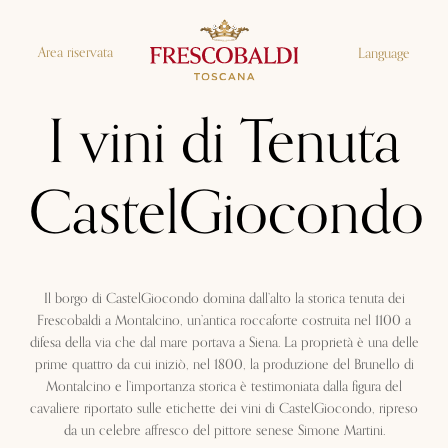
Area riservata
Language
I vini di Tenuta
CastelGiocondo
Il borgo di CastelGiocondo domina dall’alto la storica tenuta dei
Frescobaldi a Montalcino, un’antica roccaforte costruita nel 1100 a
difesa della via che dal mare portava a Siena. La proprietà è una delle
prime quattro da cui iniziò, nel 1800, la produzione del Brunello di
Montalcino e l’importanza storica è testimoniata dalla figura del
cavaliere riportato sulle etichette dei vini di CastelGiocondo, ripreso
da un celebre affresco del pittore senese Simone Martini.