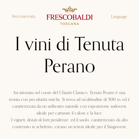
Area riservata
Language
I vini di Tenuta
Perano
Incastonata nel cuore del Chianti Classico, Tenuta Perano è una
tenuta con peculiarità uniche. Si trova ad un’altitudine di 500 m. ed è
caratterizzata da un anfiteatro naturale con esposizione sudovest,
ideale per catturare il calore e la luce.
I vigneti, dotati di forti pendenze, ed il suolo, caratterizzato da alto
contenuto in scheletro, creano un terroir ideale per il Sangiovese.