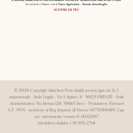
© 2020 Copyright Marchesi Frescobaldi società agricola S.r. l.
unipersonale - Sede Legale : Via S. Spirito, 11 - 50125 FIRENZE - Sede
Amministrativa: Via Aretina 120, 50065 Sieci – Pontassieve (Firenze)
C.F.- P.IVA - iscrizione al Reg. Imprese di Firenze 01770300489, Cap.
soc. interamente versato € 14.021.067
info@frescobaldi.it
|
+39 055/27141