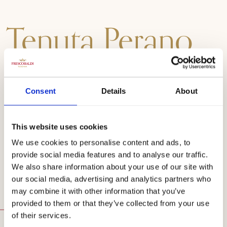
Tenuta Perano
Riserva
Consent
Details
About
Eleganza, corpo e tannini vellutati
This website uses cookies
Una delle espressioni più eleganti e ricche di personalità del
We use cookies to personalise content and ads, to
Sangiovese. Frutto di un'attenta selezione manuale in vigna,
provide social media features and to analyse our traffic.
affinato in botti di rovere di Slavonia per 24 mesi.
We also share information about your use of our site with
our social media, advertising and analytics partners who
may combine it with other information that you’ve
provided to them or that they’ve collected from your use
Scopri
of their services.