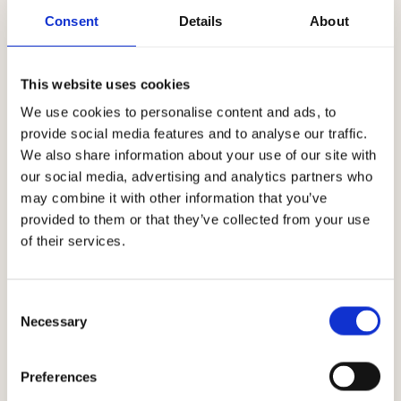
tecnologie assistive li interpretino senza dover
Consent
Details
About
spostare il focus;
Alcuni documenti non web (es- PDF) potrebbero non
essere totalmente conformi, per richiedere una
This website uses cookies
versione accessibile utilizzare il sistema di feedback
We use cookies to personalise content and ads, to
indicato in questa dichiarazione
provide social media features and to analyse our traffic.
Redazione della dichiarazione di accessibilità
We also share information about your use of our site with
La presente dichiarazione è stata redatta il
our social media, advertising and analytics partners who
may combine it with other information that you’ve
26/01/2026.
provided to them or that they’ve collected from your use
of their services.
La valutazione è stata effettuata da terzi tramite analisi
oggettive e soggettive (cfr. l'articolo 3, paragrafo 1,
della decisione di esecuzione UE 2018/1523 della
Consent
Necessary
Selection
Commissione).
La dichiarazione è stata riesaminata da ultimo il
Preferences