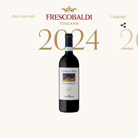
Area riservata
Language
2
0
2
4
2