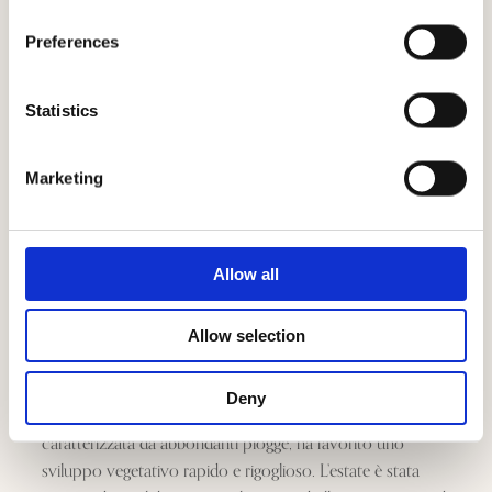
Preferences
Statistics
Marketing
Allow all
Allow selection
La stagione invernale si è caratterizza per temperature
piuttosto miti e poche precipitazioni, ciò ha favorito il
Deny
risveglio vegetativo. La primavera fresca, al contrario,
caratterizzata da abbondanti piogge, ha favorito uno
sviluppo vegetativo rapido e rigoglioso. L’estate è stata