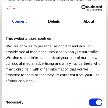
giovanilmente disimpegnata. I suoli profondi su cui sono coltivati
questi vigneti contribuiscono a dar luogo a vini profumati ed
eleganti con una leggera e delicata trama tannica.
Consent
Details
About
Download
This website uses cookies
We use cookies to personalise content and ads, to
provide social media features and to analyse our traffic.
We also share information about your use of our site with
our social media, advertising and analytics partners who
may combine it with other information that you’ve
provided to them or that they’ve collected from your use
Andamento
of their services.
climatico
Consent
Necessary
Selection