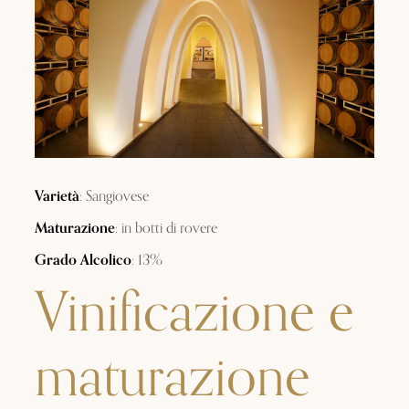
Varietà
: Sangiovese
Maturazione
: in botti di rovere
Grado Alcolico
: 13%
Vinificazione e
maturazione