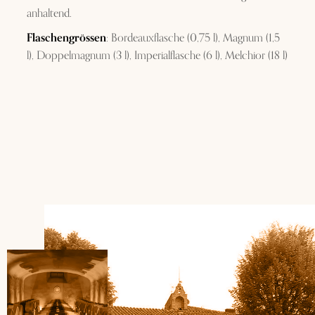
anhaltend.
Flaschengrössen
: Bordeauxflasche (0,75 l), Magnum (1,5
l), Doppelmagnum (3 l), Imperialflasche (6 l), Melchior (18 l)