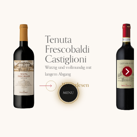
Tenuta
Frescobaldi
Castiglioni
Würzig und vollmundig mit
langem Abgang
Weiterlesen
MENU