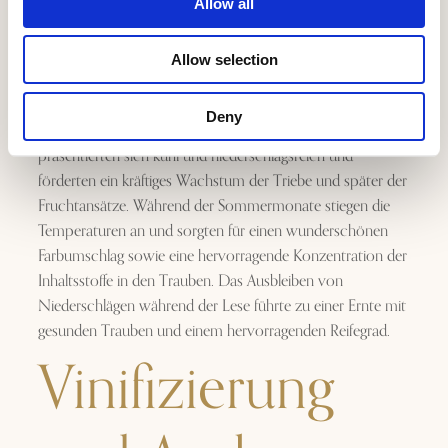
Allow all
Allow selection
In Castiglioni begann das Jahr 2023 mit einem
Deny
vielversprechenden Austrieb Anfang April. Die Frühlingstage
präsentierten sich kühl und niederschlagsreich und
förderten ein kräftiges Wachstum der Triebe und später der
Fruchtansätze. Während der Sommermonate stiegen die
Temperaturen an und sorgten für einen wunderschönen
Farbumschlag sowie eine hervorragende Konzentration der
Inhaltsstoffe in den Trauben. Das Ausbleiben von
Niederschlägen während der Lese führte zu einer Ernte mit
gesunden Trauben und einem hervorragenden Reifegrad.
Vinifizierung