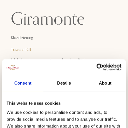
Giramonte
Klassifizierung
Toscana IGT
Ich halte mir gerne vor Augen, dass diese Böden vor
Jahrtausenden vom Meer bedeckt waren. Auf diesen sandig-
lehmigen Böden pflanzten meine Vorfahren vor 700 Jahren die
ersten Reben, und unsere Geschichte als Winzer nahm ihren
Consent
Details
About
Anfang. Heute entsteht hier der Giramonte, ein Wein mit
modernem Charakter, der dennoch als treuer Interpret der
Geschichte und des Terroirs dieses Gebiets gilt.
This website uses cookies
We use cookies to personalise content and ads, to
Herunterladen
provide social media features and to analyse our traffic.
We also share information about your use of our site with