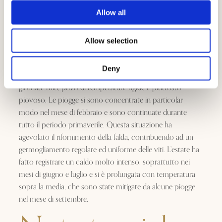
Allow all
Allow selection
La stagione 2025 è un’annata che verrà ricordata per
Deny
l’equilibrio e la qualità. L’inverno si è caratterizzato per
giornate miti, privo di temperature rigide e piuttosto
piovoso. Le piogge si sono concentrate in particolar
modo nel mese di febbraio e sono continuate durante
tutto il periodo primaverile. Questa situazione ha
agevolato il rifornimento della falda, contribuendo ad un
germogliamento regolare ed uniforme delle viti. L’estate ha
fatto registrare un caldo molto intenso, soprattutto nei
mesi di giugno e luglio e si è prolungata con temperatura
sopra la media, che sono state mitigate da alcune piogge
nel mese di settembre.