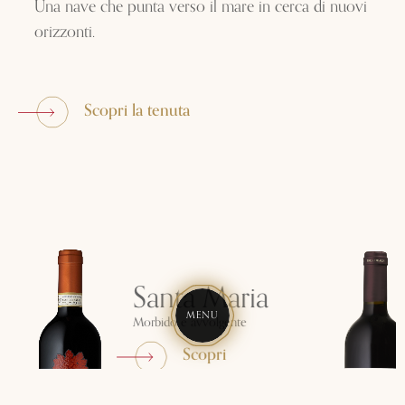
Una nave che punta verso il mare in cerca di nuovi
orizzonti.
Scopri la tenuta
Santa Maria
MENU
Morbido e avvolgente
Scopri