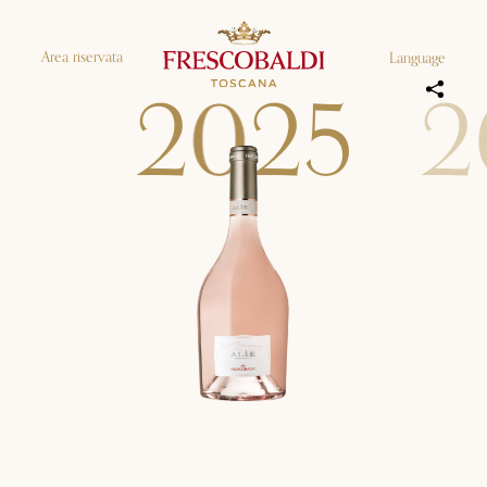
Area riservata
Language
2
0
2
5
2