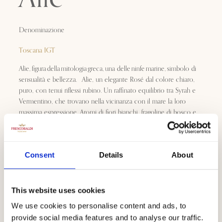
Denominazione
Toscana IGT
Alìe, figura della mitologia greca, una delle ninfe marine, simbolo di
sensualità e bellezza. Alìe, un elegante Rosé dal colore chiaro,
puro, con tenui riflessi rubino. Un raffinato equilibrio tra Syrah e
Vermentino, che trovano nella vicinanza con il mare la loro
massima espressione. Aromi di fiori bianchi, fragoline di bosco e
bucce di agrumi si fondono in una struttura delicata con punte di
mineralità tipiche del territorio, che donano un lungo e ricco
finale. Incantevole dall’aperitivo ai pasti ed in buona compagnia.
Consent
Details
About
Download
This website uses cookies
We use cookies to personalise content and ads, to
provide social media features and to analyse our traffic.