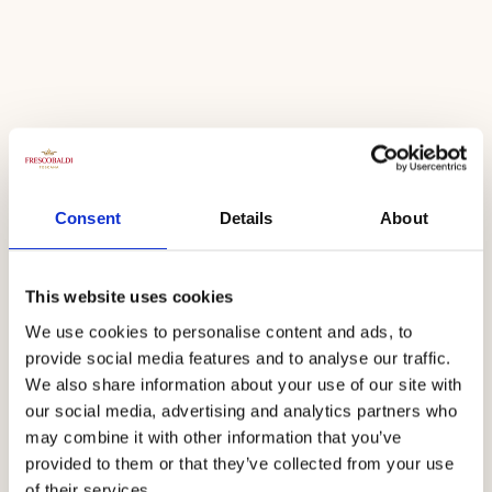
Cala Forte
Consent
Details
About
Klassifizierung
This website uses cookies
Toscana Vermentino IGT
We use cookies to personalise content and ads, to
Der Cala Forte ist ein Vermentino mit einem ungezwungenen
provide social media features and to analyse our traffic.
und spritzigen Charakter, der die mediterrane Essenz auf beste
We also share information about your use of our site with
Weise widerspiegelt. Goldene Reflexe, prägnante Aromen, Frische
our social media, advertising and analytics partners who
und Intensität. Perfekt als Aperitif sowie in Kombination mit
may combine it with other information that you’ve
aromatischen Fischgerichten und weißem Fleisch.
provided to them or that they’ve collected from your use
of their services.