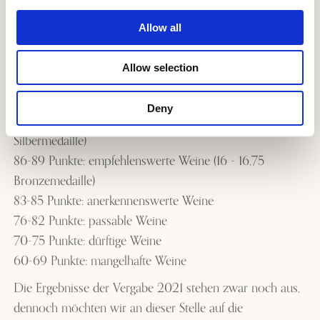
eine ganz individuelle Klassifizierung verwendet:
Allow all
98-100 Punkte: hervorragende Weine (19,5 - 20
Goldmedaille)
Allow selection
95-97 Punkte: außergewöhnliche Weine (18,5 - 19,25
Goldmedaille)
Deny
90-94 Punkte: sehr zu empfehlende Weine (17,25 - 18,25
Silbermedaille)
86-89 Punkte: empfehlenswerte Weine (16 - 16,75
Bronzemedaille)
83-85 Punkte: anerkennenswerte Weine
76-82 Punkte: passable Weine
70-75 Punkte: dürftige Weine
60-69 Punkte: mangelhafte Weine
Die Ergebnisse der Vergabe 2021 stehen zwar noch aus,
dennoch möchten wir an dieser Stelle auf die