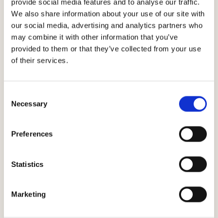
provide social media features and to analyse our traffic.
We also share information about your use of our site with
our social media, advertising and analytics partners who
may combine it with other information that you’ve
provided to them or that they’ve collected from your use
of their services.
Decanter
Consent
Bei den Decanter World Wine Awards (DWWA) handelt
Necessary
Selection
es sich um den größten Weinwettbewerb der Welt, der
hohes Ansehen genießt. Bei diesem bereits zum 18. Mal
Preferences
ausgerichteten Wettbewerb kommen führende
internationale Weinexperten und die besten Fachleuchte
Statistics
aus der Weinbranche zusammen, die den Auftrag
erhalten, eine strenge und zuverlässige Verkostung,
Auswahl und Abstimmung vorzunehmen.
Marketing
Hier werden beide Modelle (Parker und Robinson) für