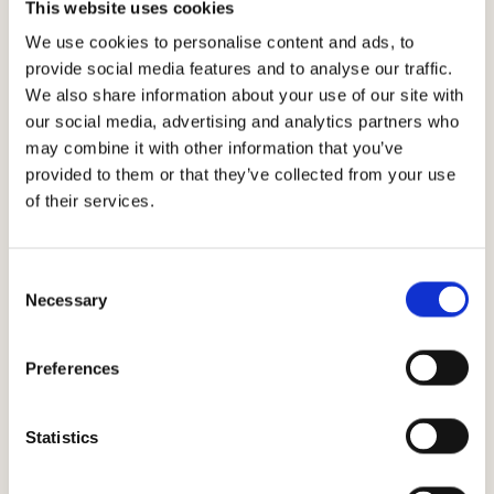
This website uses cookies
We use cookies to personalise content and ads, to
provide social media features and to analyse our traffic.
テヌータ・カ
We also share information about your use of our site with
our social media, advertising and analytics partners who
may combine it with other information that you’ve
リマイア
provided to them or that they’ve collected from your use
of their services.
Consent
丘陵モンテリショーネの標高300ｍに広がる畑は、鮮
Necessary
Selection
新世由来の土壌で有機物に乏しく、サンジョヴェーゼ
（この地域では伝統的にプルニョーロ・ジェンティー
Preferences
レと呼ぶ）の栽培に特に適しています。
粘土が多く含まれ、標高が低く気温が高いことから、
力強くストラクチャがあり、タンニンが豊富で熟成に
Statistics
適したヴィーノ・ノービレが生まれます。