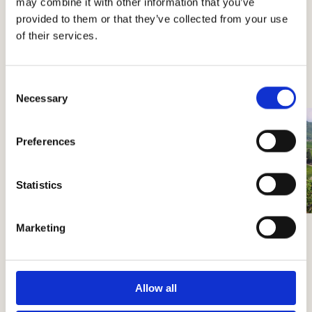
may combine it with other information that you’ve
所有し、羊毛を使用
provided to them or that they’ve collected from your use
した製品の生産と販売において、トスカーナで最大の
of their services.
製造所の一つとして
重要な位置を占めていました。
Consent
Necessary
Selection
Preferences
Statistics
Marketing
Rèmole
Allow all
凝縮感、フルーティ、柔