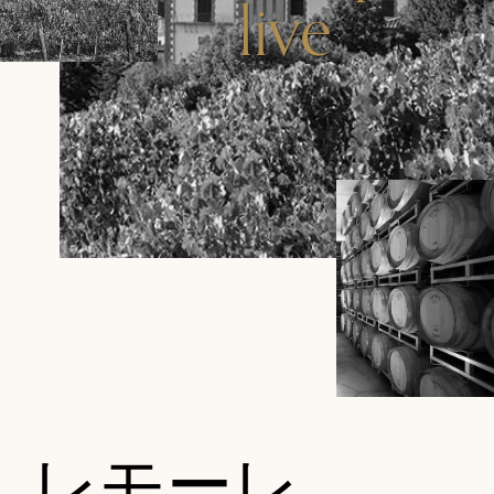
live
レモーレ