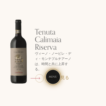
Tenuta
Calimaia
Riserva
ヴィーノ・ノービレ・デ
ィ・モンテプルチアーノ
は、時間と共に上昇す
る。
詳しく見る
MENU