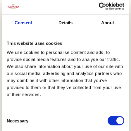
ヴァル・ディ・キアナとヴァル・ディ・オルチャの間の緩
やかな丘陵に位置するカリマイアは、ヴィーノ・ノービ
レ・ディ・モンテプルチアーノの生産地として歴史的に有
Consent
Details
About
名で、最も優れた地域の一つと考えられています。ワイナ
リーの丘陵地に広がるブドウ畑は標高300ｍに位置し、日
当たりや土壌の性質が多様であるため、ブドウ樹一本一本
This website uses cookies
の素晴らしさをより一層引き出します。
We use cookies to personalise content and ads, to
provide social media features and to analyse our traffic.
ダウンロード
We also share information about your use of our site with
our social media, advertising and analytics partners who
may combine it with other information that you’ve
provided to them or that they’ve collected from your use
of their services.
Consent
Necessary
Selection