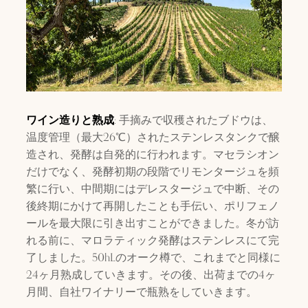
ワイン造りと熟成
: 手摘みで収穫されたブドウは、
温度管理（最大26℃）されたステンレスタンクで醸
造され、発酵は自発的に行われます。マセラシオン
だけでなく、発酵初期の段階でリモンタージュを頻
繁に行い、中間期にはデレスタージュで中断、その
後終期にかけて再開したことも手伝い、ポリフェノ
ールを最大限に引き出すことができました。冬が訪
れる前に、マロラティック発酵はステンレスにて完
了しました。50hLのオーク樽で、これまでと同様に
24ヶ月熟成していきます。その後、出荷までの4ヶ
月間、自社ワイナリーで瓶熟をしていきます。