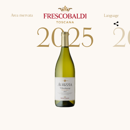
Area riservata
Language
2
0
2
5
2