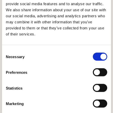
raffinato, con profumi che spaziano dagli agrumi alle note
provide social media features and to analyse our traffic.
tropicali. Ottimo come aperitivo, è un vino ideale per un
We also share information about your use of our site with
consumo quotidiano.
our social media, advertising and analytics partners who
may combine it with other information that you’ve
Download
provided to them or that they’ve collected from your use
of their services.
Consent
Necessary
Selection
Preferences
Andamento
Statistics
climatico
Marketing