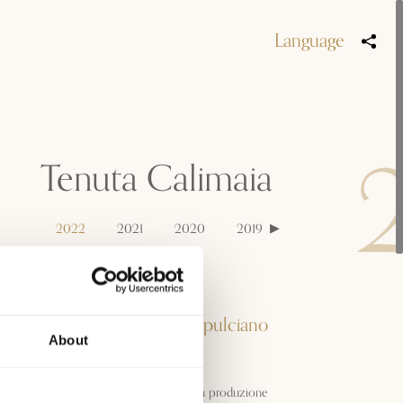
Language
Tenuta Calimaia
2022
2021
2020
2019
Denominazione
Vino Nobile di Montepulciano
About
DOCG
Situata in una zona storica per la produzione