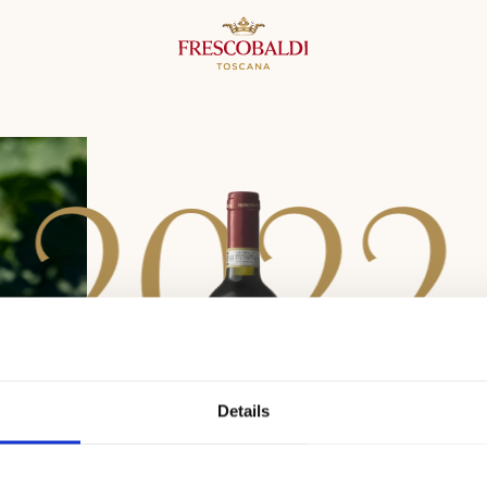
2
0
2
2
Details