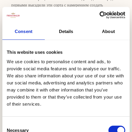
первыми высадили эти сорта с намерением создать
превосходное вино. С 1983 года их желание воплощается в
Крю Морморето — в вине с живым характером, глубоким и
гармоничным. С 2013 года мы добавляем туда немного
Consent
Details
About
Санджовезе, таким образом придав ему ещё большей
изысканности.”
This website uses cookies
Скачать
We use cookies to personalise content and ads, to
provide social media features and to analyse our traffic.
We also share information about your use of our site with
our social media, advertising and analytics partners who
may combine it with other information that you’ve
provided to them or that they’ve collected from your use
of their services.
Климатическая
Consent
Necessary
Selection