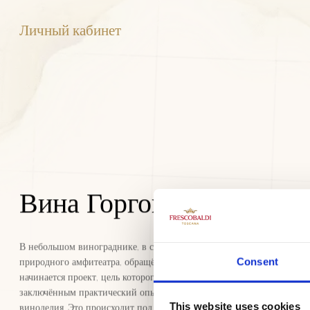
Личный кабинет
Вина Горгона
В небольшом винограднике, в самом сердце
природного амфитеатра, обращённого к морю,
Consent
начинается проект, цель которого — дать
заключённым практический опыт в области
виноделия. Это происходит под руководством
This website uses cookies