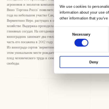
агрономов и энологов компании Фрескобальди.
We use cookies to personalis
Вино “Горгона Россо” появляется с урожаем 2015
information about your use of
года на небольшом участке Санджовезе и
other information that you’ve
Верментино Неро, растущих в органическом
хозяйстве. Выдержка проходила в традиционных
Consent
глиняных сосудах. На сегодняшний день
Necessary
Selection
виноградник занимает два гектара земли. Одна
часть его посажена в 2012 году, другая – в 2015.
Из винограда сортов “верметино” и “ансоника” в
этом уникальном месте рождается вино “Горгона” -
плод человеческого труда и символ надежды и
Deny
свободы.