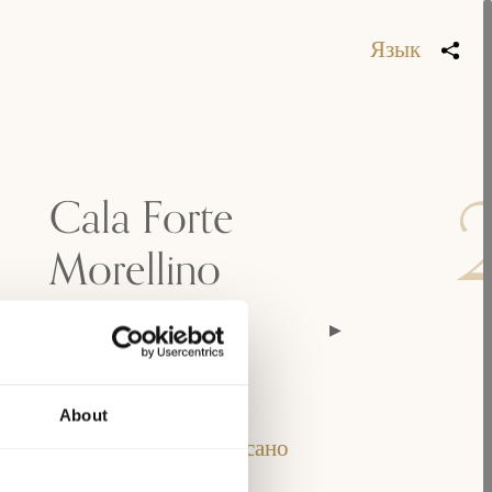
Язык
Cala Forte
Morellino
2024
2023
2021
Классификация
About
Мореллино ди Скансано
DOCG