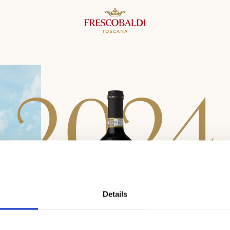
2
0
2
4
Details