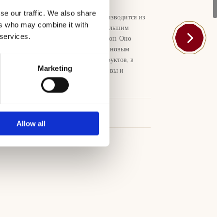
se our traffic. We also share
“Мореллино Кала Форте” производится из
ers who may combine it with
винограда Санджовезе с небольшим
 services.
добавлением Каберне Совиньон. Оно
отличается насыщенным рубиновым
цветом и ароматом спелых фруктов, в
Marketing
котором выделяются ноты сливы и
черешни.
Скачать
Allow all