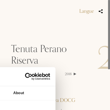
Langue
Tenuta Perano
Riserva
2022
2021
2019
2018
2017
2016
Appellation
About
Chianti Classico Riserva DOCG