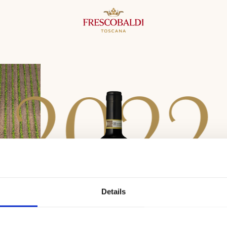
2
0
2
2
Details