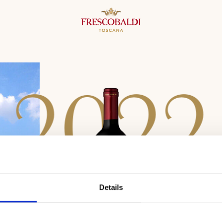
2
0
2
2
Details