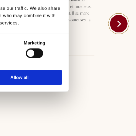
Remole est un vin intense, fruité et moelleux,
se our traffic. We also share
qui séduit par son goût captivant. Il se marie
ers who may combine it with
parfaitement avec les entrées savoureuses, la
 services.
charcuterie et la viande rouge.
Marketing
Téléchargements
Allow all