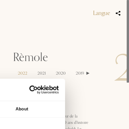
Langue
Rèmole
2022
2021
2020
2019
2016
2014
Appellation
Toscana IGT
About
La Villa di Remole, située au cœur de la
Toscane, est le berceau des 700 ans d’histoire
et de tradition de la famille Frescobaldi. Le