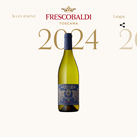
Accès réservé
Langue
2
0
2
4
2