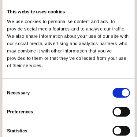
Le cru Benefizio voit le jour en 1973 dans un vignoble situé à
700 mètres d'altitude. »
This website uses cookies
We use cookies to personalise content and ads, to
provide social media features and to analyse our traffic.
Téléchargements
We also share information about your use of our site with
our social media, advertising and analytics partners who
may combine it with other information that you’ve
provided to them or that they’ve collected from your use
of their services.
Consent
Necessary
Selection
Conditions
Preferences
climatiques
Statistics