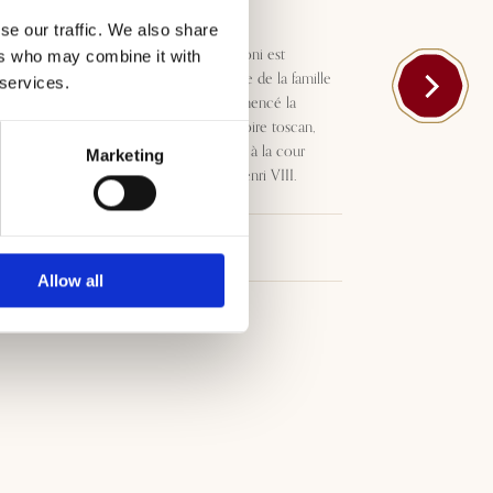
Toscana IGT
se our traffic. We also share
Depuis 1300, la Tenuta Castiglioni est
ers who may combine it with
l'emblème de la tradition viticole de la famille
 services.
Frescobaldi. C'est ici qu'a commencé la
production de vins liés au territoire toscan,
appréciés dans les années 1500 à la cour
Marketing
papale et à la cour anglaise d'Henri VIII.
Téléchargements
Allow all