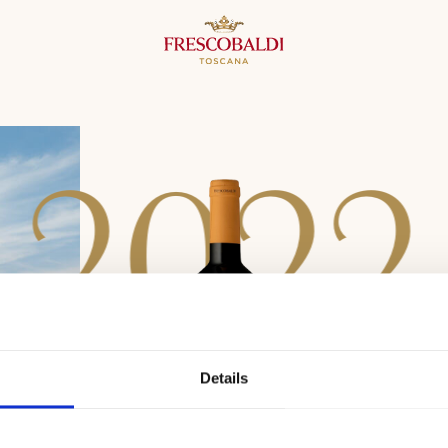
2
0
2
2
Details