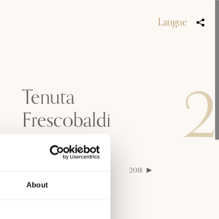
Langue
2
Tenuta
Frescobaldi
Castiglioni
2022
2020
2019
2018
2017
2015
About
Appellation