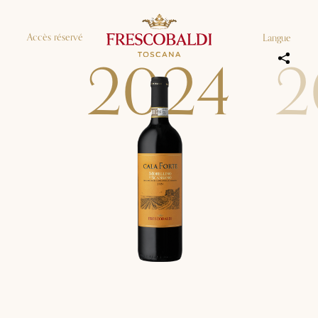
Accès réservé
Langue
2
0
2
4
2