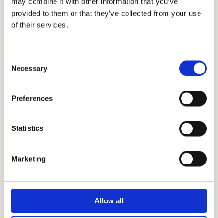
sangiovese et de petites quantités de cabernet sauvignon et se
may combine it with other information that you’ve
caractérise par sa robe rubis intense et ses arômes de fruits mûrs
provided to them or that they’ve collected from your use
tels que la prune et la cerise.
of their services.
Téléchargements
Consent
Necessary
Selection
Preferences
Statistics
Conditions
Marketing
climatiques
Allow all