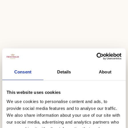
Cala Forte
Morellino
Consent
Details
About
This website uses cookies
Appellation
We use cookies to personalise content and ads, to
provide social media features and to analyse our traffic.
Morellino di Scansano DOCG
We also share information about your use of our site with
our social media, advertising and analytics partners who
Le Morellino Cala Forte est produit à partir de raisins de